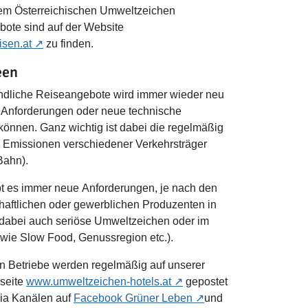
t dem Österreichischen Umweltzeichen
ote sind auf der Website
isen.at
zu finden.
een
eundliche Reiseangebote wird immer wieder neu
le Anforderungen oder neue technische
önnen. Ganz wichtig ist dabei die regelmäßig
Emissionen verschiedener Verkehrsträger
Bahn).
bt es immer neue Anforderungen, je nach den
chaftlichen oder gewerblichen Produzenten in
 dabei auch seriöse Umweltzeichen oder im
Notfall auch ähnliche Siegel wie Slow Food, Genussregion etc.).
n Betriebe werden regelmäßig auf unserer
seite
www.umweltzeichen-hotels.at
gepostet
dia Kanälen auf
Facebook Grüner Leben
und