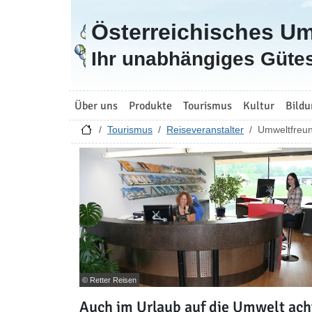
Österreichisches U
Zur Startseite
Ihr unabhängiges Gütes
Über uns
Produkte
Tourismus
Kultur
Bildu
Tourismus
Reiseveranstalter
Umweltfreun
© Retter Reisen
Auch im Urlaub auf die Umwelt ach