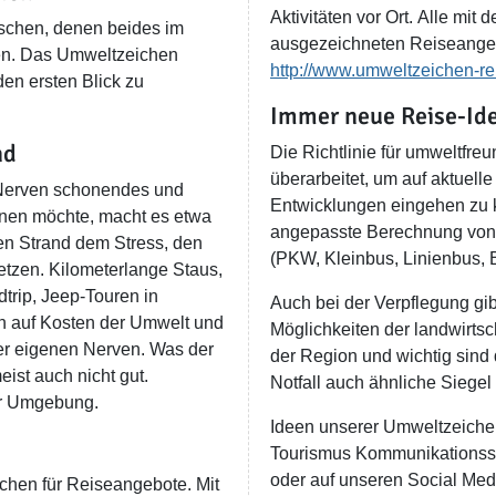
Aktivitäten vor Ort. Alle mi
nschen, denen beides im
ausgezeichneten Reiseangeb
ten. Das Umweltzeichen
http://www.umweltzeichen-re
den ersten Blick zu
Immer neue Reise-Id
nd
Die Richtlinie für umweltfr
überarbeitet, um auf aktuel
Nerven schonendes und
Entwicklungen eingehen zu k
nen möchte, macht es etwa
angepasste Berechnung von 
en Strand dem Stress, den
(PKW, Kleinbus, Linienbus, 
etzen. Kilometerlange Staus,
trip, Jeep-Touren in
Auch bei der Verpflegung gi
n auf Kosten der Umwelt und
Möglichkeiten der landwirts
er eigenen Nerven. Was der
der Region und wichtig sind
eist auch nicht gut.
er Umgebung.
Ideen unserer Umweltzeiche
Tourismus Kommunikationss
oder auf unseren Social Me
ichen für Reiseangebote. Mit