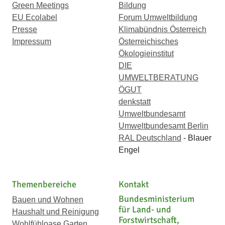
Green Meetings
Bildung
EU Ecolabel
Forum Umweltbildung
Presse
Klimabündnis Österreich
Impressum
Österreichisches
Ökologieinstitut
DIE
UMWELTBERATUNG
ÖGUT
denkstatt
Umweltbundesamt
Umweltbundesamt Berlin
RAL Deutschland
- Blauer
Engel
Themenbereiche
Kontakt
Bundesministerium
Bauen und Wohnen
für Land- und
Haushalt und Reinigung
Forstwirtschaft,
Wohlfühloase Garten