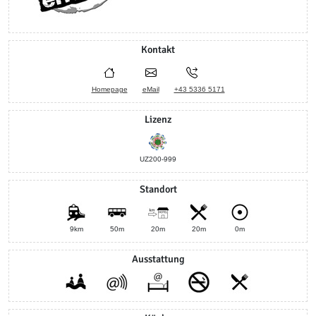
Kontakt
Homepage
eMail
+43 5336 5171
Lizenz
UZ200-999
Standort
9km
50m
20m
20m
0m
Ausstattung