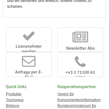
und wir bemühen uns wirklich, unsere Umwelt zu
schonen.
Lizenznehmer
Newsletter Abo
werden
Anfrage per E-
+43 1 71100 61
Mail
1656
Quick links
Kooperationspartner
Produkte
Verein für
Tourismus
Konsumenteninformation
Bildung
Bundesministerium für