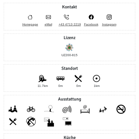
Kontakt
Homepage
eMail
+43 4713 2219
Facebook
Instagram
Lizenz
UZ200-815
Standort
11.7km
0m
0m
1km
Ausstattung
Küche