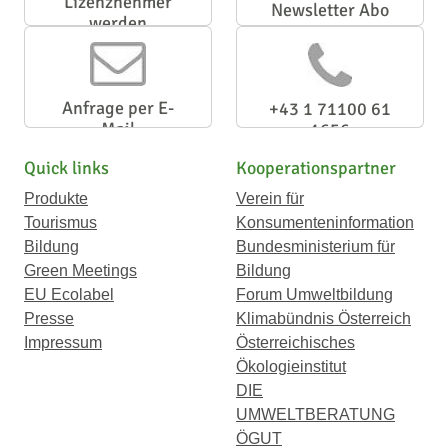
Lizenznehmer
Newsletter Abo
werden
Anfrage per E-
+43 1 71100 61
Mail
1656
Quick links
Kooperationspartner
Produkte
Verein für
Tourismus
Konsumenteninformation
Bildung
Bundesministerium für
Green Meetings
Bildung
EU Ecolabel
Forum Umweltbildung
Presse
Klimabündnis Österreich
Impressum
Österreichisches
Ökologieinstitut
DIE
UMWELTBERATUNG
ÖGUT