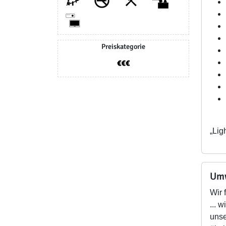
Preiskategorie
„Lig
Umw
Wir 
... 
unse