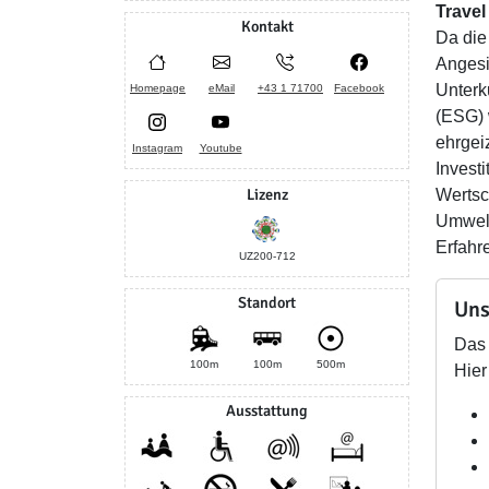
Travel
Kontakt
Da die
Angesi
Unterk
Homepage
eMail
+43 1 71700
Facebook
(ESG) w
ehrgei
Instagram
Youtube
Invest
Lizenz
Wertsc
Umwelt
Erfahr
UZ200-712
Standort
Uns
Das 
100m
100m
500m
Hier
Ausstattung