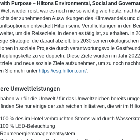
 with Purpose – Hiltons Environmental, Social and Governa
 Welt wieder reist, war es noch nie so wichtig wie heute, nach
chts der zunehmenden Auswirkungen des Klimawandels und de
unftsoptionen entwickelt Hilton seine Verpflichtungen in den 
eiter, um die Reiseziele, in denen es tätig ist, zu erhalten. In 2
zige Strategie, die darauf abzielt, bis 2030 seinen ökologische
itionen in soziale Projekte durch verantwortungsvolle Gastfreun
höpfungskette zu verdoppeln. Diese Ziele wurden im Jahr 2022 
ziele und neue soziale Ziele aufzunehmen, um zu noch nachhal
en Sie mehr unter
https://esg.hilton.com/
.
ere Umweltleistungen
haben wir für die Umwelt / für das Umweltzeichen bereits umges
 finden Sie nur einige der zahlreichen Initiativen, die wir im Hi
100 % des im Hotel verbrauchten Stroms wird durch Wasserkraf
100 % LED-Beleuchtung
Raumenergiemanagementsystem