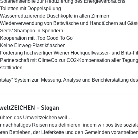
Solarfensterfolie zur Reduzierung des Energieverbrauchs
Toiletten mit Doppelspülung
Wasserreduzierende Duschköpfe in allen Zimmern
Wiederverwendung von Bettwäsche und Handtüchern auf Gäs
Seife/ Shampoo in Spendern
Kooperation mit „Too Good To Go“
Keine Einweg-Plastikflaschen
Förderung hochwertiger Wiener Hochquellwasser- und Brita-Fil
Partnerschaft mit ClimeCo zur CO2-Kompensation aller Tagung
stattfinden
htstay“ System zur Messung, Analyse und Berichterstattung de
eltZEICHEN – Slogan
führen das Umweltzeichen weil…
wir nachhaltiges Reisen neu definieren, indem wir positive sozi
ren Betrieben, der Lieferkette und den Gemeinden vorantreiben. 