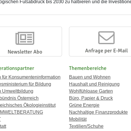
ogischen Fußabdruck bis 2030 zu halbieren und die Investitione
Anfrage per E-Mail
Newsletter Abo
rationspartner
Themenbereiche
n für Konsumenteninformation
Bauen und Wohnen
sministerium für Bildung
Haushalt und Reinigung
 Umweltbildung
Wohlfühloase Garten
bündnis Österreich
Büro, Papier & Druck
eichisches Ökologieinstitut
Grüne Energie
UMWELTBERATUNG
Nachhaltige Finanzprodukte
T
Mobilität
att
Textilien/Schuhe