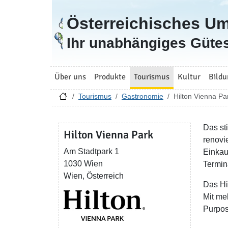
Österreichisches U
Zur Startseite
Ihr unabhängiges Gütes
Über uns
Produkte
Tourismus
Kultur
Bildu
Tourismus
Gastronomie
Hilton Vienna Pa
Das st
Hilton Vienna Park
renovi
Am Stadtpark 1
Einkau
1030 Wien
Termin
Wien, Österreich
Das Hi
Mit meh
Purpos