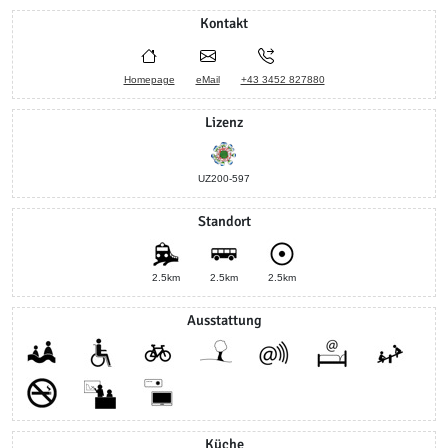
Kontakt
Homepage
eMail
+43 3452 827880
Lizenz
UZ200-597
Standort
2.5km
2.5km
2.5km
Ausstattung
Küche