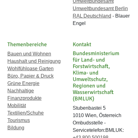
Umweltbundesamt
Umweltbundesamt Berlin
RAL Deutschland
- Blauer
Engel
Themenbereiche
Kontakt
Bundesministerium
Bauen und Wohnen
für Land- und
Haushalt und Reinigung
Forstwirtschaft,
Wohlfühloase Garten
Klima- und
Büro, Papier & Druck
Umweltschutz,
Grüne Energie
Regionen und
Nachhaltige
Wasserwirtschaft
(BMLUK)
Finanzprodukte
Mobilität
Stubenbastei 5
Textilien/Schuhe
1010 Wien, Österreich
Tourismus
Ombudsstelle -
Bildung
Servicetelefon:BMLUK:
+43 800 500198