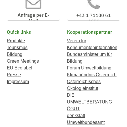
Anfrage per E-
+43 1 71100 61
Mail
1656
Quick links
Kooperationspartner
Produkte
Verein für
Tourismus
Konsumenteninformation
Bildung
Bundesministerium für
Green Meetings
Bildung
EU Ecolabel
Forum Umweltbildung
Presse
Klimabündnis Österreich
Impressum
Österreichisches
Ökologieinstitut
DIE
UMWELTBERATUNG
ÖGUT
denkstatt
Umweltbundesamt