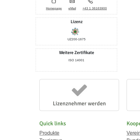
Homepage
eMail
+43 1 36163900
Lizenz
UZ200-1675
Weitere Zertifikate
ISO 14001
Lizenznehmer werden
Quick links
Koope
Produkte
Verei