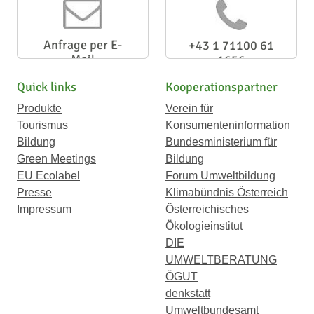
Anfrage per E-
+43 1 71100 61
Mail
1656
Quick links
Kooperationspartner
Produkte
Verein für
Tourismus
Konsumenteninformation
Bildung
Bundesministerium für
Green Meetings
Bildung
EU Ecolabel
Forum Umweltbildung
Presse
Klimabündnis Österreich
Impressum
Österreichisches
Ökologieinstitut
DIE
UMWELTBERATUNG
ÖGUT
denkstatt
Umweltbundesamt