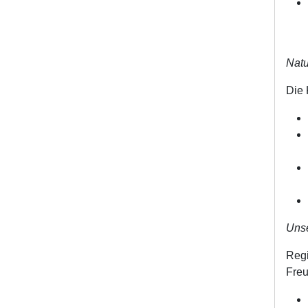
Natu
Die 
Unse
Regi
Freu