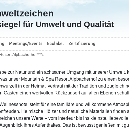
mweltzeichen
iegel für Umwelt und Qualität
ng
Meetings/Events
Ecolabel
Zertifizierung
Resort Alpbacherhof****s
iebe zur Natur und ein achtsamer Umgang mit unserer Umwelt, ko
, was unser Mountain & Spa Resort Alpbacherhof zu einem beson
erwurzelt in der Heimat, vertraut mit der Tradition und zugleich 
n Gästen einen wertvollen Rückzugsort auf allen Ebenen schaf
Wellnesshotel steht für eine familiäre und willkommene Atmosp
freuden. Heimische Hölzer und natürliche Materialien finden s
reichen unsere Werte – vom Interieur bis ins kleinste, liebevolle
Augenblick Ihres Aufenthaltes. Das ist bewusst genießen mit 