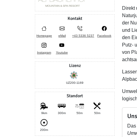
Direkt
Naturj
Kontakt
der Nu
und Li
Homepage
eMail
+43 5336 5237
Facebook
den Ei
Putz- 
von Pl
Instagram
Youtube
achtsa
Lizenz
Lassen
Alpbac
UZ200-1169
Umwelt
Standort
logisc
9km
300m
50m
50m
Uns
Das 
200m
Umwe