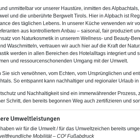
 und unmittelbar vor unserer Haustüre, inmitten des Alpbachtals
uwel und die unberührte Bergwelt Tirols. Hier in Alpbach ist Reg
ance des täglichen Lebens. In unserer Küche verwenden wir 
eferanten aus kontrolliertem Anbau – saisonal, fair produziert u
nsatz von Naturkosmetik in unserem Wellness- und Beauty-Be
und Waschmitteln, vertrauen wir auch hier auf die Kraft der Nat
astik werden in allen Bereichen des Hotelalltags integriert und 
men und ressourcenschonenden Umgang mit der Umwelt.
 Sie sich verwöhnen, vom Echten, vom Ursprünglichen und ent
htals. So entspannt kann nachhaltiger und regionaler Urlaub in T
schutz und Nachhaltigkeit sind ein immerwährender Prozess, z
her Schritt, den bereits begonnen Weg auch zertifizieren und somi
ere Umweltleistungen
haben wir für die Umwelt / für das Umweltzeichen bereits umges
ltfreundliche Mobilität – CO² Fußabdruck