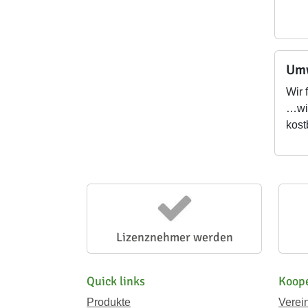
Umw
Wir 
…wir
kost
Lizenznehmer werden
Quick links
Koope
Produkte
Verei