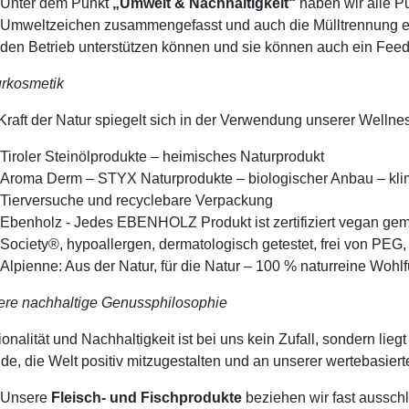
Unter dem Punkt
„Umwelt & Nachhaltigkeit“
haben wir alle P
Umweltzeichen zusammengefasst und auch die Mülltrennung erl
den Betrieb unterstützen können und sie können auch ein Fee
rkosmetik
Kraft der Natur spiegelt sich in der Verwendung unserer Wellne
Tiroler Steinölprodukte – heimisches Naturprodukt
Aroma Derm – STYX Naturprodukte – biologischer Anbau – klima
Tierversuche und recyclebare Verpackung
Ebenholz - Jedes EBENHOLZ Produkt ist zertifiziert vegan gem
Society®, hypoallergen, dermatologisch getestet, frei von PEG
Alpienne: Aus der Natur, für die Natur – 100 % naturreine Wohl
re nachhaltige Genussphilosophie
onalität und Nachhaltigkeit ist bei uns kein Zufall, sondern li
de, die Welt positiv mitzugestalten und an unserer wertebasiert
Unsere
Fleisch- und Fischprodukte
beziehen wir fast ausschl