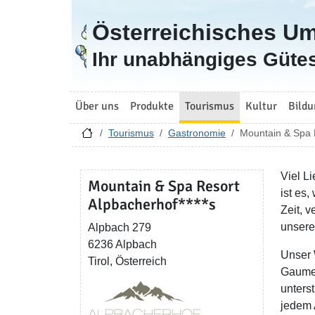
Österreichisches U
Zur Startseite
Ihr unabhängiges Gütes
Über uns
Produkte
Tourismus
Kultur
Bildu
Tourismus
Gastronomie
Mountain & Spa 
Viel L
Mountain & Spa Resort
ist es
Alpbacherhof****s
Zeit, v
unsere
Alpbach 279
6236 Alpbach
Unser 
Tirol, Österreich
Gaumen
unterst
jedem 