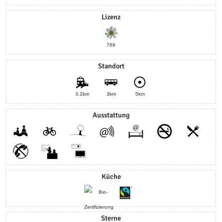
Lizenz
769
Standort
3.2km
3km
5km
Ausstattung
Küche
Sterne