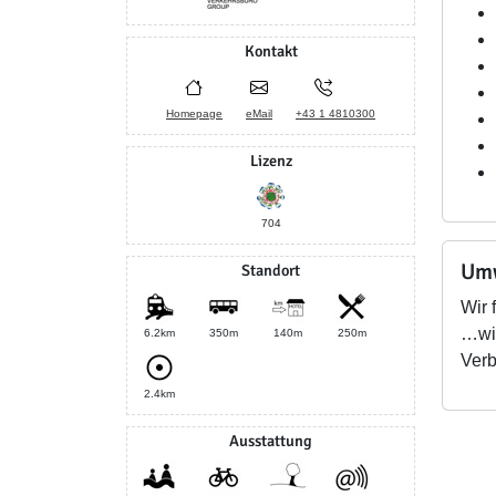
Kontakt
Homepage
eMail
+43 1 4810300
Lizenz
704
Umw
Standort
Wir 
…wir
6.2km
350m
140m
250m
Verb
2.4km
Ausstattung