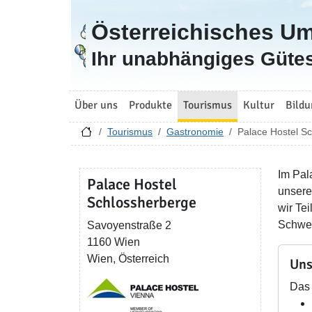
Österreichisches U
Zur Startseite
Ihr unabhängiges Gütes
Über uns
Produkte
Tourismus
Kultur
Bildu
Tourismus
Gastronomie
Palace Hostel S
Im Pal
Palace Hostel
unsere
Schlossherberge
wir Te
Schwer
Savoyenstraße 2
1160 Wien
Wien, Österreich
Uns
Das 