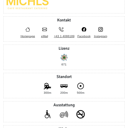
Kontakt
Homepage
eMail
+43 1 4086189
Facebook
Instagram
Lizenz
671
Standort
300m
200m
500m
Ausstattung