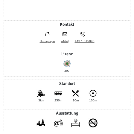
Kontakt
Homepage
eMail
+43 1 515940
Lizenz
397
Standort
3km
250m
10m
100m
Ausstattung