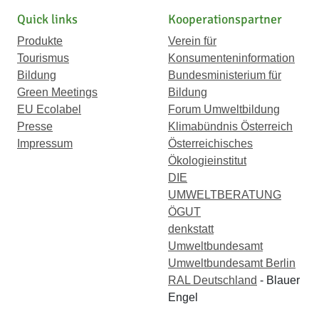
Quick links
Kooperationspartner
Produkte
Verein für
Tourismus
Konsumenteninformation
Bildung
Bundesministerium für
Green Meetings
Bildung
EU Ecolabel
Forum Umweltbildung
Presse
Klimabündnis Österreich
Impressum
Österreichisches
Ökologieinstitut
DIE
UMWELTBERATUNG
ÖGUT
denkstatt
Umweltbundesamt
Umweltbundesamt Berlin
RAL Deutschland
- Blauer
Engel