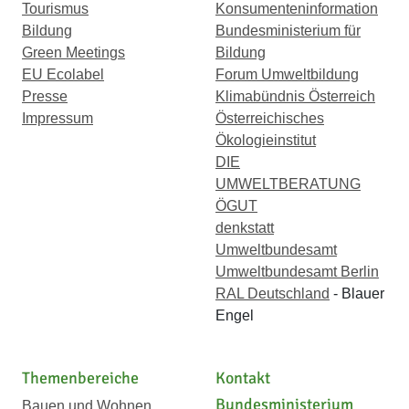
Tourismus
Konsumenteninformation
Bildung
Bundesministerium für
Green Meetings
Bildung
EU Ecolabel
Forum Umweltbildung
Presse
Klimabündnis Österreich
Impressum
Österreichisches
Ökologieinstitut
DIE
UMWELTBERATUNG
ÖGUT
denkstatt
Umweltbundesamt
Umweltbundesamt Berlin
RAL Deutschland
- Blauer
Engel
Themenbereiche
Kontakt
Bundesministerium
Bauen und Wohnen