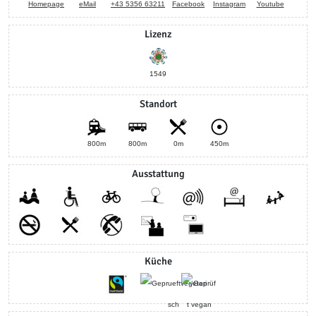
Homepage
eMail
+43 5356 63211
Facebook
Instagram
Youtube
Lizenz
1549
Standort
800m
800m
0m
450m
Ausstattung
Küche