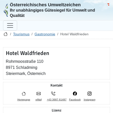
Österreichisches Umweltzeichen
Zur Startseite
Bun
Ihr unabhängiges Gütesiegel für Umwelt und
Qualität
Tourismus
Gastronomie
Hotel Waldfrieden
Hotel Waldfrieden
Rohrmoosstraße 110
8971 Schladming
Steiermark, Österreich
Kontakt
Homepage
eMail
+43 3687 61487
Facebook
Instagram
Lizenz