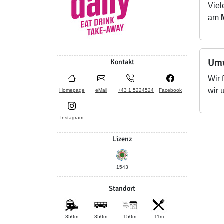
Viel
am
Umw
Kontakt
Wir 
wir 
Homepage
eMail
+43 1 5224524
Facebook
Instagram
Lizenz
1543
Standort
350m
350m
150m
11m