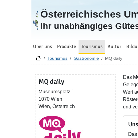
Österreichisches U
Zur Startseite
Ihr unabhängiges Gütes
Über uns
Produkte
Tourismus
Kultur
Bildu
Tourismus
Gastronomie
MQ daily
Das MQ
MQ daily
Gelege
Museumsplatz 1
Wert a
1070 Wien
Röster
Wien, Österreich
und ve
Uns
Das 