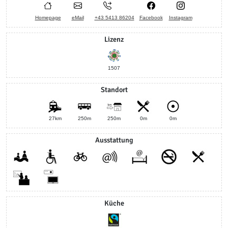
Homepage
eMail
+43 5413 86204
Facebook
Instagram
Lizenz
1507
Standort
27km
250m
250m
0m
0m
Ausstattung
Küche