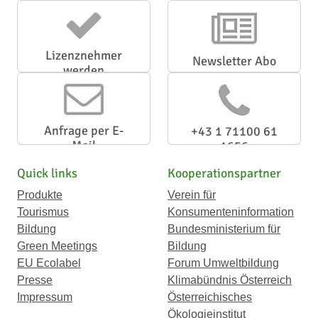
Lizenznehmer
Newsletter Abo
werden
Anfrage per E-
+43 1 71100 61
Mail
1656
Quick links
Kooperationspartner
Produkte
Verein für
Tourismus
Konsumenteninformation
Bildung
Bundesministerium für
Green Meetings
Bildung
EU Ecolabel
Forum Umweltbildung
Presse
Klimabündnis Österreich
Impressum
Österreichisches
Ökologieinstitut