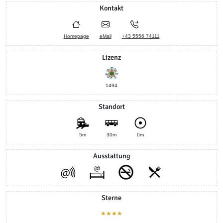
Kontakt
Homepage
eMail
+43 5556 74111
Lizenz
1494
Standort
5m
30m
0m
Ausstattung
Sterne
★★★★