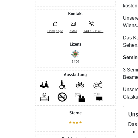
kosten
Kontakt
Unsere
Wiens.
Homepage
eMail
+43 1 211400
Das Ko
Lizenz
Sehens
Semin
1456
3 Semi
Ausstattung
Beamer
Unsere
Glasku
Sterne
Uns
★★★★
Das 