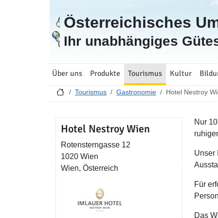
Österreichisches U
Zur Startseite
Ihr unabhängiges Gütes
Über uns
Produkte
Tourismus
Kultur
Bildu
Tourismus
Gastronomie
Hotel Nestroy W
Nur 10
Hotel Nestroy Wien
ruhige
Rotensterngasse 12
Unser 
1020 Wien
Aussta
Wien, Österreich
Für er
Person
Das WL