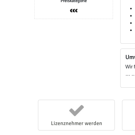
Preiskategorie
Umw
Wir 
… ….
Lizenznehmer werden