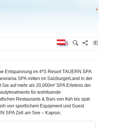
Bundesministeri
Englisch
mmene Entspannung im 4*S Resort TAUERN SPA
Panorama SPA mitten im SalzburgerLand in der
 Sie auf mehr als 20.000m² SPA Erlebnis der
autytreatments für wohltuende
lichen Restaurants & Bars von früh bis spät
rleih von sportlichem Equipment und Guest
RN SPA Zell am See – Kaprun.