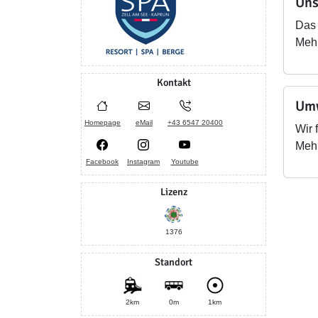
Uns
Das 
Mehr
Kontakt
Umw
Homepage
eMail
+43 6547 20400
Wir 
Mehr
Facebook
Instagram
Youtube
Lizenz
1376
Standort
2km
0m
1km