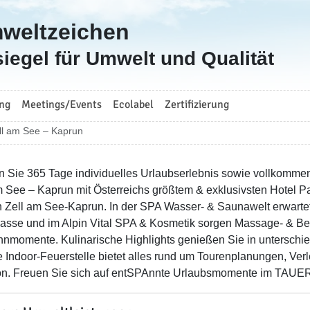
mweltzeichen
iegel für Umwelt und Qualität
ng
Meetings/Events
Ecolabel
Zertifizierung
l am See – Kaprun
n Sie 365 Tage individuelles Urlaubserlebnis sowie vollko
m See – Kaprun mit Österreichs größtem & exklusivsten Hotel 
 Zell am See-Kaprun. In der SPA Wasser- & Saunawelt erwartet
lasse und im Alpin Vital SPA & Kosmetik sorgen Massage- & Be
nmomente. Kulinarische Highlights genießen Sie in unterschied
e Indoor-Feuerstelle bietet alles rund um Tourenplanungen, Ve
on. Freuen Sie sich auf entSPAnnte Urlaubsmomente im TAUE