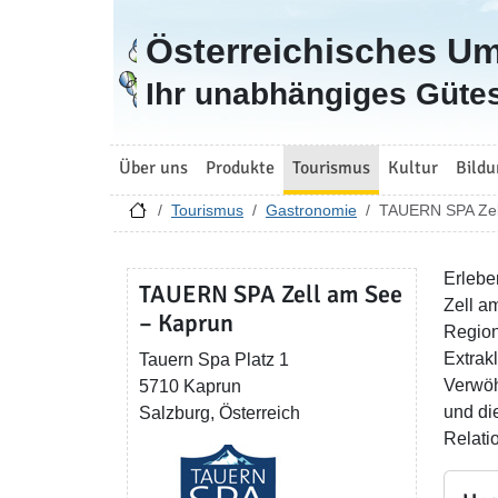
Österreichisches U
Zur Startseite
Ihr unabhängiges Gütes
Über uns
Produkte
Tourismus
Kultur
Bildu
Tourismus
Gastronomie
TAUERN SPA Zel
Erlebe
TAUERN SPA Zell am See
Zell a
– Kaprun
Region
Extrak
Tauern Spa Platz 1
Verwöh
5710 Kaprun
und di
Salzburg, Österreich
Relati