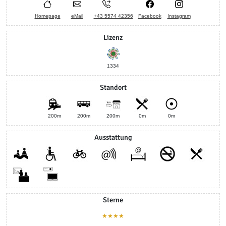
Homepage
eMail
+43 5574 42356
Facebook
Instagram
Lizenz
1334
Standort
200m
200m
200m
0m
0m
Ausstattung
Sterne
★★★★