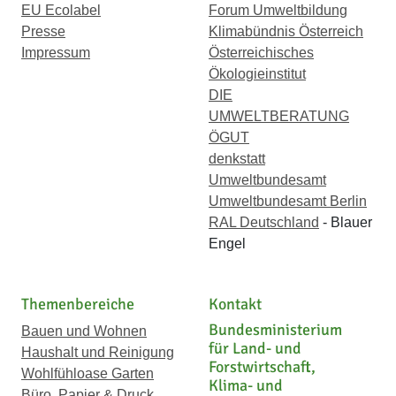
EU Ecolabel
Forum Umweltbildung
Presse
Klimabündnis Österreich
Impressum
Österreichisches
Ökologieinstitut
DIE
UMWELTBERATUNG
ÖGUT
denkstatt
Umweltbundesamt
Umweltbundesamt Berlin
RAL Deutschland
- Blauer
Engel
Themenbereiche
Kontakt
Bundesministerium
Bauen und Wohnen
für Land- und
Haushalt und Reinigung
Forstwirtschaft,
Wohlfühloase Garten
Klima- und
Büro, Papier & Druck