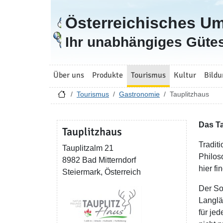
Österreichisches U
Zur Startseite
Ihr unabhängiges Gütes
Über uns
Produkte
Tourismus
Kultur
Bildu
Tourismus
Gastronomie
Tauplitzhaus
Das Ta
Tauplitzhaus
Tradit
Tauplitzalm 21
Philos
8982 Bad Mitterndorf
hier f
Steiermark, Österreich
Der So
Langlä
für je