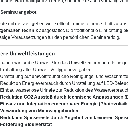
nur über Nachhaltigkeit zu reden, sondern sie auch vorhaltig zu 
 Seminarangebot
te mit der Zeit gehen will, sollte ihr immer einen Schritt vorau
itgemäßer Technik
ausgestattet. Die traditionelle Einrichtung bi
assige Voraussetzungen für den persönlichen Seminarerfolg.
ere Umweltleistungen
haben wir für die Umwelt / für das Umweltzeichen bereits umges
Einhaltung aller Umwelt- & Hygienevorgaben
Umstellung auf umweltfreundliche Reinigungs- und Waschmitte
Reduktion Energieverbrauch durch Umstellung auf LED-Beleu
Einbau wasserlose Urinale zur Reduktion des Wasserverbrauc
Reduktion CO2 Ausstoß durch technische Anpassungen (
Einsatz und Integration erneuerbarer Energie (Photovoltaik
Verwendung von Mehrweggebinden
Reduktion Speisereste durch Angebot von kleineren Speis
Förderung Biodiversität