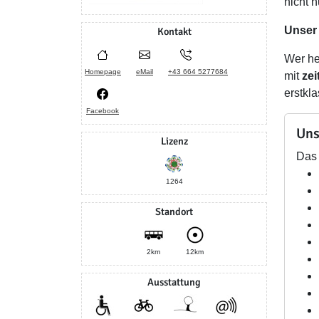
nicht 
Unser
Kontakt
Wer heu
Homepage
eMail
+43 664 5277684
mit
ze
erstkl
Facebook
Uns
Lizenz
Das 
1264
Standort
2km
12km
Ausstattung