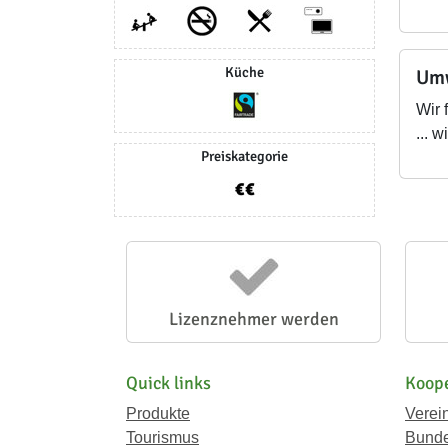
Küche
Umw
Wir 
... 
Preiskategorie
Lizenznehmer werden
Quick links
Koope
Produkte
Verei
Tourismus
Bunde