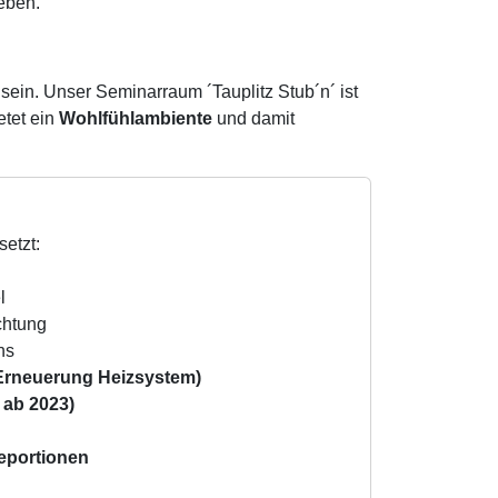
leben.
s sein. Unser Seminarraum ´Tauplitz Stub´n´ ist
etet ein
Wohlfühlambiente
und damit
etzt:
l
chtung
hs
Erneuerung Heizsystem)
 ab 2023)
eportionen