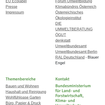
EU Ecolabel
Forum Umweltbildung
Presse
Klimabündnis Österreich
Impressum
Österreichisches
Ökologieinstitut
DIE
UMWELTBERATUNG
ÖGUT
denkstatt
Umweltbundesamt
Umweltbundesamt Berlin
RAL Deutschland
- Blauer
Engel
Themenbereiche
Kontakt
Bundesministerium
Bauen und Wohnen
für Land- und
Haushalt und Reinigung
Forstwirtschaft,
Wohlfühloase Garten
Klima- und
Büro, Papier & Druck