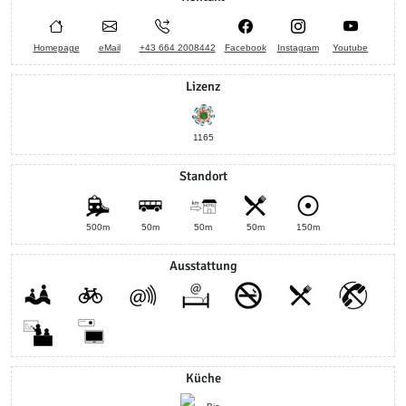
Homepage
eMail
+43 664 2008442
Facebook
Instagram
Youtube
Lizenz
1165
Standort
500m
50m
50m
50m
150m
Ausstattung
Küche