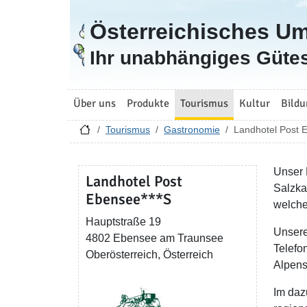
Österreichisches U
Zur Startseite
Ihr unabhängiges Gütes
Über uns
Produkte
Tourismus
Kultur
Bildu
Tourismus
Gastronomie
Landhotel Post 
Unser 
Landhotel Post
Salzka
Ebensee***S
welche
Hauptstraße 19
Unsere
4802 Ebensee am Traunsee
Telefo
Oberösterreich, Österreich
Alpens
Im daz