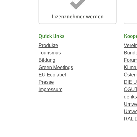
Lizenznehmer werden
Quick links
Koope
Produkte
Verei
Tourismus
Bunde
Bildung
Forum
Green Meetings
Klima
EU Ecolabel
Österr
Presse
DIE 
Impressum
ÖGU
denkst
Umwe
Umwel
RAL D