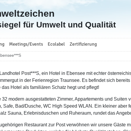
mweltzeichen
iegel für Umwelt und Qualität
ng
Meetings/Events
Ecolabel
Zertifizierung
Ebensee***S
Landhotel Post***S, ein Hotel in Ebensee mit echter österreichis
mmergut in der Ferienregion Traunsee. Es befindet sich bereits i
 das Hotel als familiären Schatz hegt und pflegt!
 32 modern ausgestatteten Zimmer, Appartements und Suiten ve
n, Safe, Bad/Dusche, WC High Speed WLAN. Ein kleiner aber fe
alz Sauna, Erlebnisduschen und Ruheraum, rundet das Angebo
ugehörigen Restaurant zur Post verwöhnen wir unsere Gäste m