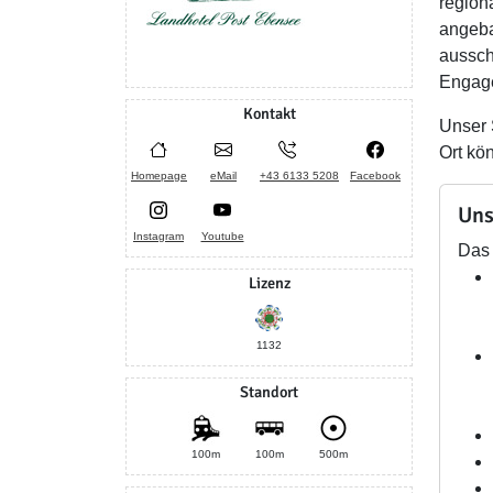
region
angeba
aussch
Engage
Kontakt
Unser 
Ort kö
Homepage
eMail
+43 6133 5208
Facebook
Uns
Instagram
Youtube
Das 
Lizenz
1132
Standort
100m
100m
500m