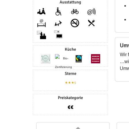
Ausstattung
Umw
Küche
Wir 
…wir
Umwe
Sterne
★★★s
Preiskategorie