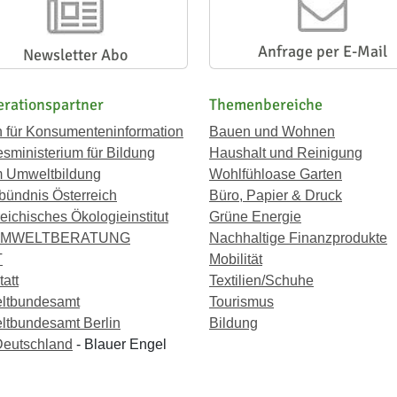
Anfrage per E-Mail
Newsletter Abo
rationspartner
Themenbereiche
n für Konsumenteninformation
Bauen und Wohnen
sministerium für Bildung
Haushalt und Reinigung
 Umweltbildung
Wohlfühloase Garten
bündnis Österreich
Büro, Papier & Druck
eichisches Ökologieinstitut
Grüne Energie
UMWELTBERATUNG
Nachhaltige Finanzprodukte
T
Mobilität
att
Textilien/Schuhe
ltbundesamt
Tourismus
tbundesamt Berlin
Bildung
eutschland
- Blauer Engel