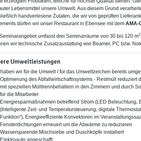
al erzeugten Produkten, welche für höchste Qualität stehen. Gle
uter Lebensmittel unsere Umwelt. Aus diesem Grund verarbeite
ließlich handverlesene Zutaten, die wir von geprüften Lieferan
ments dürfen wir unser Restaurant in Ebensee mit dem
AMA-G
2
Seminarangebot umfasst drei Seminarräume von 30 bis 120 m
nnen wir technische Zusatzaustattung wie Beamer, PC bzw. Not
ere Umweltleistungen
haben wir für die Umwelt / für das Umweltzeichen bereits umges
Optimierung des Abfallwirtschaftssystems - Restmüll reduziert
mit speziellen Mülltrennbehältern in den Zimmern und durch Sor
für die Mitarbeiter
Energiesparmaßnahmen betreffend Strom (LED Beleuchtung, B
(Intelligente Zeit- und Temperatursteuerung, digitale Thermosta
Funktion“), Energieeffiziente Konvektoren im Veranstaltungssaa
Fensterdichtungen erneuert um die Abwärme zu reduzieren
Wassersparende Mischsiebe und Duschköpfe installiert
Elektroauto angeschafft