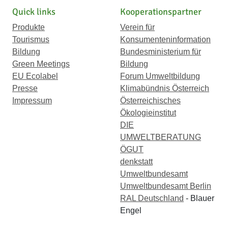
Quick links
Kooperationspartner
Produkte
Verein für
Tourismus
Konsumenteninformation
Bildung
Bundesministerium für
Green Meetings
Bildung
EU Ecolabel
Forum Umweltbildung
Presse
Klimabündnis Österreich
Impressum
Österreichisches
Ökologieinstitut
DIE
UMWELTBERATUNG
ÖGUT
denkstatt
Umweltbundesamt
Umweltbundesamt Berlin
RAL Deutschland
- Blauer
Engel