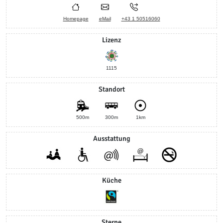
Homepage
eMail
+43 1 50516060
Lizenz
1115
Standort
500m
300m
1km
Ausstattung
Küche
Sterne