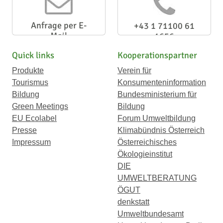
Anfrage per E-
+43 1 71100 61
Mail
1656
Quick links
Kooperationspartner
Produkte
Verein für
Tourismus
Konsumenteninformation
Bildung
Bundesministerium für
Green Meetings
Bildung
EU Ecolabel
Forum Umweltbildung
Presse
Klimabündnis Österreich
Impressum
Österreichisches
Ökologieinstitut
DIE
UMWELTBERATUNG
ÖGUT
denkstatt
Umweltbundesamt