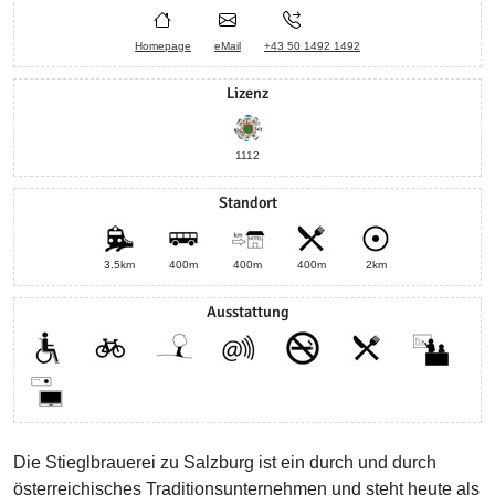
Homepage
eMail
+43 50 1492 1492
Lizenz
1112
Standort
3.5km
400m
400m
400m
2km
Ausstattung
Die Stieglbrauerei zu Salzburg ist ein durch und durch
österreichisches Traditionsunternehmen und steht heute als