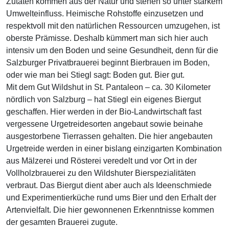
Zutaten kommen aus der Natur und stehen so unter starkem
Umwelteinfluss. Heimische Rohstoffe einzusetzen und
respektvoll mit den natürlichen Ressourcen umzugehen, ist
oberste Prämisse. Deshalb kümmert man sich hier auch
intensiv um den Boden und seine Gesundheit, denn für die
Salzburger Privatbrauerei beginnt Bierbrauen im Boden,
oder wie man bei Stiegl sagt: Boden gut. Bier gut.
Mit dem Gut Wildshut in St. Pantaleon – ca. 30 Kilometer
nördlich von Salzburg – hat Stiegl ein eigenes Biergut
geschaffen. Hier werden in der Bio-Landwirtschaft fast
vergessene Urgetreidesorten angebaut sowie beinahe
ausgestorbene Tierrassen gehalten. Die hier angebauten
Urgetreide werden in einer bislang einzigarten Kombination
aus Mälzerei und Rösterei veredelt und vor Ort in der
Vollholzbrauerei zu den Wildshuter Bierspezialitäten
verbraut. Das Biergut dient aber auch als Ideenschmiede
und Experimentierküche rund ums Bier und den Erhalt der
Artenvielfalt. Die hier gewonnenen Erkenntnisse kommen
der gesamten Brauerei zugute.