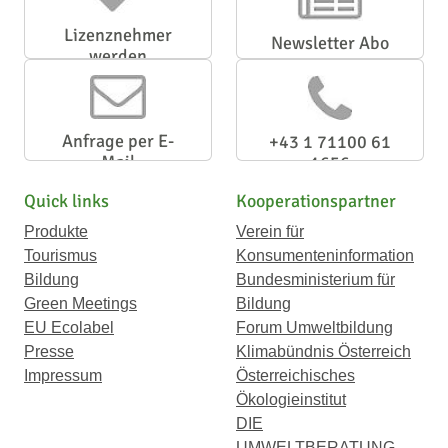
Lizenznehmer
Newsletter Abo
werden
Anfrage per E-
+43 1 71100 61
Mail
1656
Quick links
Kooperationspartner
Produkte
Verein für
Tourismus
Konsumenteninformation
Bildung
Bundesministerium für
Green Meetings
Bildung
EU Ecolabel
Forum Umweltbildung
Presse
Klimabündnis Österreich
Impressum
Österreichisches
Ökologieinstitut
DIE
UMWELTBERATUNG