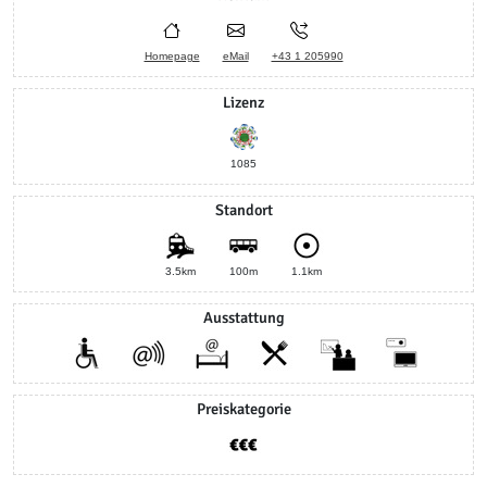
Homepage
eMail
+43 1 205990
Lizenz
1085
Standort
3.5km
100m
1.1km
Ausstattung
Preiskategorie