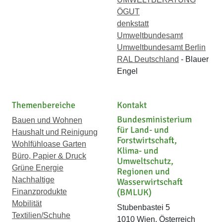
ÖGUT
denkstatt
Umweltbundesamt
Umweltbundesamt Berlin
RAL Deutschland
- Blauer
Engel
Themenbereiche
Kontakt
Bundesministerium
Bauen und Wohnen
für Land- und
Haushalt und Reinigung
Forstwirtschaft,
Wohlfühloase Garten
Klima- und
Büro, Papier & Druck
Umweltschutz,
Grüne Energie
Regionen und
Nachhaltige
Wasserwirtschaft
(BMLUK)
Finanzprodukte
Mobilität
Stubenbastei 5
Textilien/Schuhe
1010 Wien, Österreich