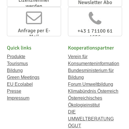
Lizenznehmer
Newsletter Abo
werden
Anfrage per E-
+43 1 71100 61
Mail
1656
Quick links
Kooperationspartner
Produkte
Verein für
Tourismus
Konsumenteninformation
Bildung
Bundesministerium für
Green Meetings
Bildung
EU Ecolabel
Forum Umweltbildung
Presse
Klimabündnis Österreich
Impressum
Österreichisches
Ökologieinstitut
DIE
UMWELTBERATUNG
ÖGUT