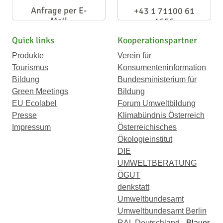
Anfrage per E-
+43 1 71100 61
Mail
1656
Quick links
Kooperationspartner
Produkte
Verein für
Tourismus
Konsumenteninformation
Bildung
Bundesministerium für
Green Meetings
Bildung
EU Ecolabel
Forum Umweltbildung
Presse
Klimabündnis Österreich
Impressum
Österreichisches
Ökologieinstitut
DIE
UMWELTBERATUNG
ÖGUT
denkstatt
Umweltbundesamt
Umweltbundesamt Berlin
RAL Deutschland
- Blauer