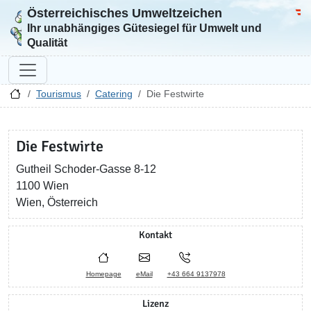
Österreichisches Umweltzeichen
Zur Startseite
Bun
Ihr unabhängiges Gütesiegel für Umwelt und
Qualität
Tourismus
Catering
Die Festwirte
Die Festwirte
Gutheil Schoder-Gasse 8-12
1100 Wien
Wien, Österreich
Kontakt
Homepage
eMail
+43 664 9137978
Lizenz