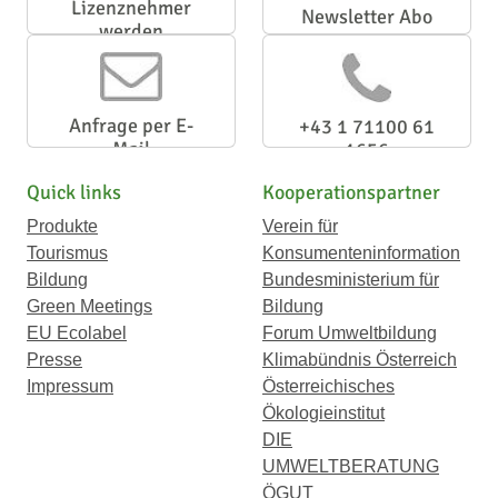
Lizenznehmer
Newsletter Abo
werden
Anfrage per E-
+43 1 71100 61
Mail
1656
Quick links
Kooperationspartner
Produkte
Verein für
Tourismus
Konsumenteninformation
Bildung
Bundesministerium für
Green Meetings
Bildung
EU Ecolabel
Forum Umweltbildung
Presse
Klimabündnis Österreich
Impressum
Österreichisches
Ökologieinstitut
DIE
UMWELTBERATUNG
ÖGUT