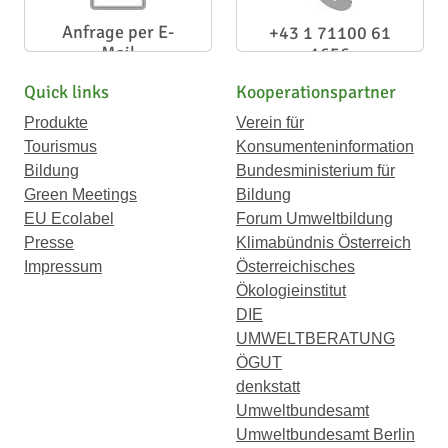
Anfrage per E-
+43 1 71100 61
Mail
1656
Quick links
Kooperationspartner
Produkte
Verein für
Tourismus
Konsumenteninformation
Bildung
Bundesministerium für
Green Meetings
Bildung
EU Ecolabel
Forum Umweltbildung
Presse
Klimabündnis Österreich
Impressum
Österreichisches
Ökologieinstitut
DIE
UMWELTBERATUNG
ÖGUT
denkstatt
Umweltbundesamt
Umweltbundesamt Berlin