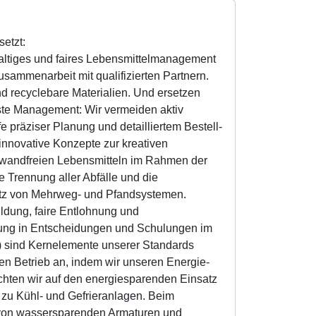
etzt:
altiges und faires Lebensmittelmanagement
sammenarbeit mit qualifizierten Partnern.
d recyclebare Materialien. Und ersetzen
e Management: Wir vermeiden aktiv
 präziser Planung und detailliertem Bestell-
innovative Konzepte zur kreativen
inwandfreien Lebensmitteln im Rahmen der
e Trennung aller Abfälle und die
tz von Mehrweg- und Pfandsystemen.
ildung, faire Entlohnung und
indung in Entscheidungen und Schulungen im
) sind Kernelemente unserer Standards
n Betrieb an, indem wir unseren Energie-
hten wir auf den energiesparenden Einsatz
 zu Kühl- und Gefrieranlagen. Beim
 von wassersparenden Armaturen und