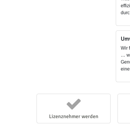
effi
durc
Umw
Wir 
… we
Genu
eine
Lizenznehmer werden