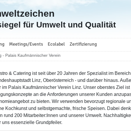
mweltzeichen
iegel für Umwelt und Qualität
ng
Meetings/Events
Ecolabel
Zertifizierung
 - Palais Kaufmännischer Verein
tro & Catering ist seit über 20 Jahren der Spezialist im Bereic
ndeshauptstadt Linz, Oberösterreich - und darüber hinaus. Auße
r im Palais Kaufmännischer Verein Linz. Unser oberstes Ziel is
egungskonzepte an die Anforderungen unserer Kunden anzupas
nomieangebot zu bieten. Wir verwenden bevorzugt regionale und
e Kochkunst und selbstgemachte, frische Speisen. Dabei denk
n rund 200 Mitarbeiter:Innen und unserer Umwelt. Nachhaltigke
r uns essenzielle Grundpfeiler.