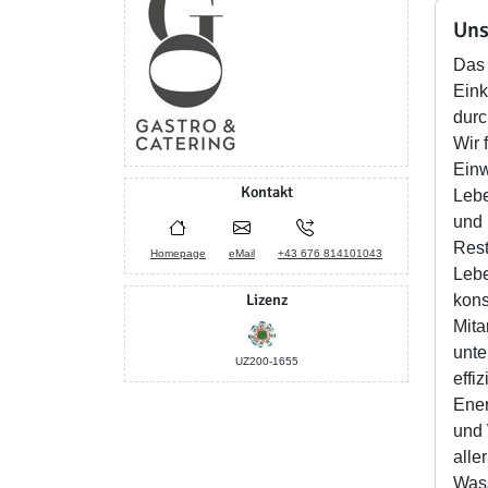
Uns
Das 
Eink
durc
Wir 
Einw
Kontakt
Lebe
und 
Rest
Homepage
eMail
+43 676 814101043
Lebe
Lizenz
kons
Mita
unte
UZ200-1655
effi
Ener
und 
alle
Wass