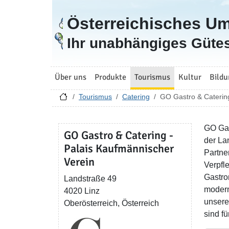
Österreichisches U
Zur Startseite
Ihr unabhängiges Gütes
Über uns
Produkte
Tourismus
Kultur
Bildu
Tourismus
Catering
GO Gastro & Catering
GO Gas
GO Gastro & Catering -
der La
Palais Kaufmännischer
Partne
Verein
Verpfl
Gastro
Landstraße 49
modern
4020 Linz
unsere
Oberösterreich, Österreich
sind fü