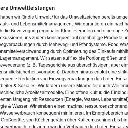
ere Umweltleistungen
haben wir für die Umwelt / für das Umweltzeichen bereits umges
aufs- und Lebensmittelmanagement: Wir garantieren ein nachh
h die Bevorzugung regionaler Kleinlieferanten und eine enge Zu
fokussieren uns zudem konsequent auf nachhaltige Produkte un
egverpackungen durch Mehrweg- und Pfandysteme. Food Wast
nsmittelverschwendung durch Optimierung des Einkaufs mithilfe
Lagermanagement. Wir setzen auf flexible Portionsgrößen und 
everwertung (z. B. Tagesgerichte aus überschüssigen, aber e
nsmittelsicherheitsvorgaben). Darüber hinaus erfolgt eine strikt
equente Reduktion von Einwegverpackungen durch den Einsa
rbeiter & Soziales: Wir fördern unsere Mitarbeiter durch Weiterb
rschiedliche Arbeitszeitmodelle. Eine offene Kultur, die Einb
zienten Umgang mit Ressourcen (Energie, Wasser, Lebensmittel
gie & Wasser: Wir streben einen maximal ressourcenschonende
Wasserverbrauch konsequent minimieren. Im Energiebereich ac
r Großgeräte, von Küchengeräten über Kaffeemaschinen bis hin
erverbrauch reduzieren wir den Verbrauch durch den Einsatz