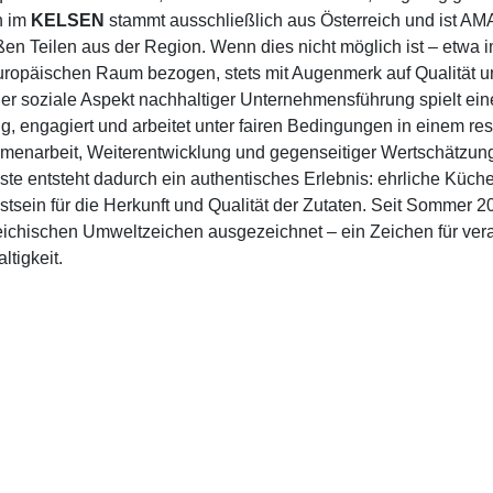
h im
KELSEN
stammt ausschließlich aus Österreich und ist A
ßen Teilen aus der Region. Wenn dies nicht möglich ist – etwa
ropäischen Raum bezogen, stets mit Augenmerk auf Qualität u
er soziale Aspekt nachhaltiger Unternehmensführung spielt ei
tig, engagiert und arbeitet unter fairen Bedingungen in einem re
enarbeit, Weiterentwicklung und gegenseitiger Wertschätzun
ste entsteht dadurch ein authentisches Erlebnis: ehrliche Küche
tsein für die Herkunft und Qualität der Zutaten. Seit Sommer 2
eichischen Umweltzeichen ausgezeichnet – ein Zeichen für vera
ltigkeit.