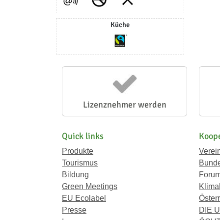
Küche
Lizenznehmer werden
Quick links
Koope
Produkte
Verei
Tourismus
Bunde
Bildung
Forum
Green Meetings
Klima
EU Ecolabel
Österr
Presse
DIE 