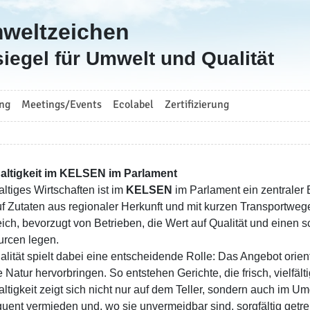
mweltzeichen
iegel für Umwelt und Qualität
ng
Meetings/Events
Ecolabel
Zertifizierung
altigkeit im KELSEN im Parlament
ltiges Wirtschaften ist im
KELSEN
im Parlament ein zentraler 
auf Zutaten aus regionaler Herkunft und mit kurzen Transportweg
eich, bevorzugt von Betrieben, die Wert auf Qualität und eine
rcen legen.
alität spielt dabei eine entscheidende Rolle: Das Angebot orient
e Natur hervorbringen. So entstehen Gerichte, die frisch, vielfä
ltigkeit zeigt sich nicht nur auf dem Teller, sondern auch im 
uent vermieden und, wo sie unvermeidbar sind, sorgfältig getre