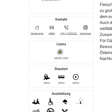
Fleisc
zu gro
dem eu
Kontakt
Auch d
vielfäl
Homepage
eMail
+43 1 2261111
Instagram
Zusamm
Für Gä
Lizenz
Bewuss
Österr
Nachha
UZ200-1341
Standort
200m
200m
200m
Ausstattung