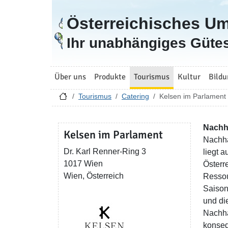
Österreichisches U
Zur Startseite
Ihr unabhängiges Gütes
Über uns
Produkte
Tourismus
Kultur
Bildu
Tourismus
Catering
Kelsen im Parlament
Nachh
Kelsen im Parlament
Nachha
Dr. Karl Renner-Ring 3
liegt 
1017 Wien
Österr
Wien, Österreich
Ressou
Saison
und di
Nachha
konseq