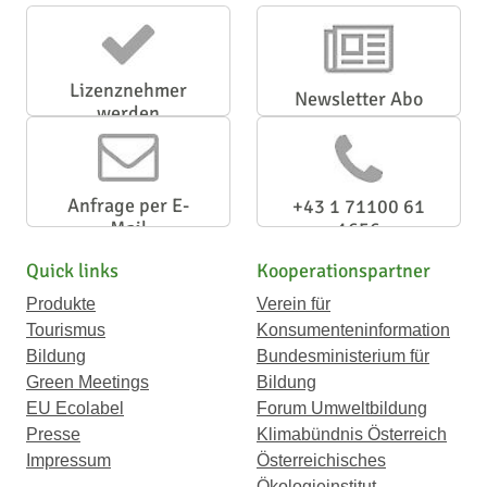
Lizenznehmer
Newsletter Abo
werden
Anfrage per E-
+43 1 71100 61
Mail
1656
Quick links
Kooperationspartner
Produkte
Verein für
Tourismus
Konsumenteninformation
Bildung
Bundesministerium für
Green Meetings
Bildung
EU Ecolabel
Forum Umweltbildung
Presse
Klimabündnis Österreich
Impressum
Österreichisches
Ökologieinstitut