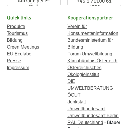
Anfrage per E-
+43 1 71100 61
Mail
1656
Quick links
Kooperationspartner
Produkte
Verein für
Tourismus
Konsumenteninformation
Bildung
Bundesministerium für
Green Meetings
Bildung
EU Ecolabel
Forum Umweltbildung
Presse
Klimabündnis Österreich
Impressum
Österreichisches
Ökologieinstitut
DIE
UMWELTBERATUNG
ÖGUT
denkstatt
Umweltbundesamt
Umweltbundesamt Berlin
RAL Deutschland
- Blauer