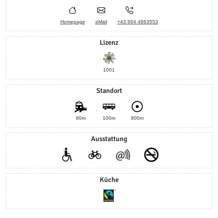
Homepage
eMail
+43 664 4863553
Lizenz
1001
Standort
80m
100m
800m
Ausstattung
Küche