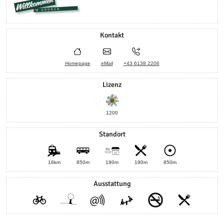
Kontakt
Homepage
eMail
+43 6138 2206
Lizenz
1200
Standort
16km
850m
190m
190m
850m
Ausstattung