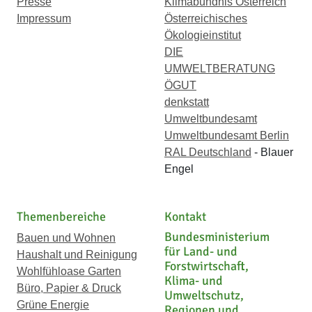
Presse
Klimabündnis Österreich
Impressum
Österreichisches
Ökologieinstitut
DIE
UMWELTBERATUNG
ÖGUT
denkstatt
Umweltbundesamt
Umweltbundesamt Berlin
RAL Deutschland
- Blauer
Engel
Themenbereiche
Kontakt
Bundesministerium
Bauen und Wohnen
für Land- und
Haushalt und Reinigung
Forstwirtschaft,
Wohlfühloase Garten
Klima- und
Büro, Papier & Druck
Umweltschutz,
Grüne Energie
Regionen und