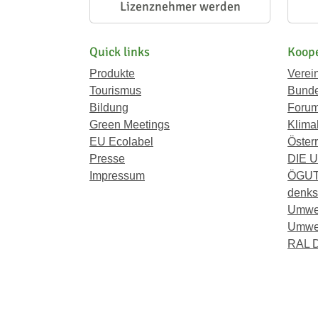
Lizenznehmer werden
Quick links
Koope
Produkte
Verei
Tourismus
Bunde
Bildung
Forum
Green Meetings
Klima
EU Ecolabel
Österr
Presse
DIE 
Impressum
ÖGU
denkst
Umwe
Umwel
RAL D