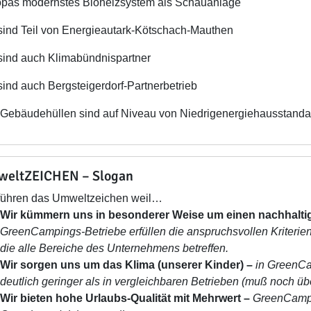
pas modernstes Bioheizsystem als Schauanlage
sind Teil von Energieautark-Kötschach-Mauthen
sind auch Klimabündnispartner
sind auch Bergsteigerdorf-Partnerbetrieb
 Gebäudehüllen sind auf Niveau von Niedrigenergiehausstandar
eltZEICHEN – Slogan
führen das Umweltzeichen weil…
Wir kümmern uns in besonderer Weise um einen nachhaltig
GreenCampings-Betriebe erfüllen die anspruchsvollen Kriterie
die alle Bereiche des Unternehmens betreffen.
Wir sorgen uns um das Klima (unserer Kinder)
–
in GreenCa
deutlich geringer als in vergleichbaren Betrieben (muß noch üb
Wir bieten hohe Urlaubs-Qualität mit Mehrwert –
GreenCampi