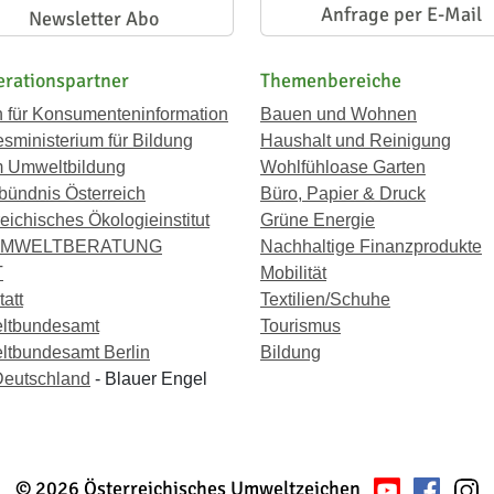
Anfrage per E-Mail
Newsletter Abo
rationspartner
Themenbereiche
n für Konsumenteninformation
Bauen und Wohnen
sministerium für Bildung
Haushalt und Reinigung
 Umweltbildung
Wohlfühloase Garten
bündnis Österreich
Büro, Papier & Druck
eichisches Ökologieinstitut
Grüne Energie
UMWELTBERATUNG
Nachhaltige Finanzprodukte
T
Mobilität
att
Textilien/Schuhe
ltbundesamt
Tourismus
tbundesamt Berlin
Bildung
eutschland
- Blauer Engel
© 2026 Österreichisches Umweltzeichen