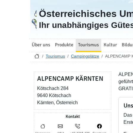
Österreichisches U
Zur Startseite
Ihr unabhängiges Gütes
Über uns
Produkte
Tourismus
Kultur
Bildu
Tourismus
Campingplätze
ALPENCAMP 
ALPENC
ALPENCAMP KÄRNTEN
geführ
Kötschach 284
GRATIS
9640 Kötschach
Kärnten, Österreich
Uns
Das 
Kontakt
Erst