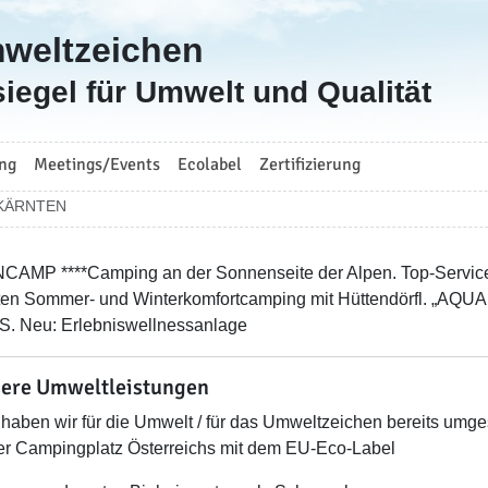
mweltzeichen
iegel für Umwelt und Qualität
ng
Meetings/Events
Ecolabel
Zertifizierung
KÄRNTEN
AMP ****Camping an der Sonnenseite der Alpen. Top-Service,
ten Sommer- und Winterkomfortcamping mit Hüttendörfl. „AQUA
. Neu: Erlebniswellnessanlage
ere Umweltleistungen
haben wir für die Umwelt / für das Umweltzeichen bereits umges
er Campingplatz Österreichs mit dem EU-Eco-Label