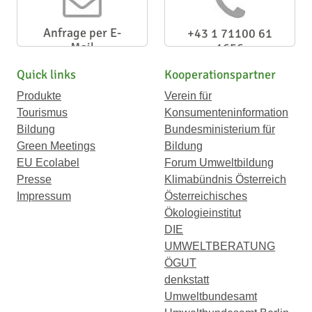
Anfrage per E-
+43 1 71100 61
Mail
1656
Quick links
Kooperationspartner
Produkte
Verein für
Tourismus
Konsumenteninformation
Bildung
Bundesministerium für
Green Meetings
Bildung
EU Ecolabel
Forum Umweltbildung
Presse
Klimabündnis Österreich
Impressum
Österreichisches
Ökologieinstitut
DIE
UMWELTBERATUNG
ÖGUT
denkstatt
Umweltbundesamt