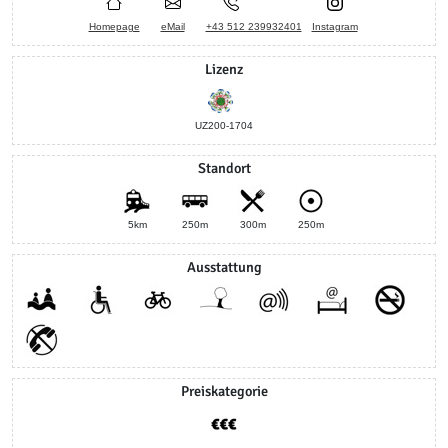
Homepage
eMail
+43 512 239932401
Instagram
Lizenz
UZ200-1704
Standort
5km
250m
300m
250m
Ausstattung
Preiskategorie