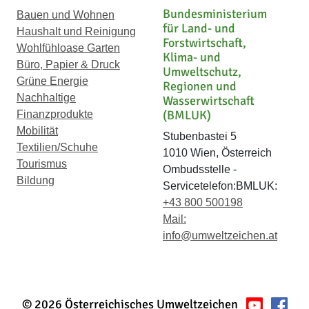
Bundesministerium
Bauen und Wohnen
für Land- und
Haushalt und Reinigung
Forstwirtschaft,
Wohlfühloase Garten
Klima- und
Büro, Papier & Druck
Umweltschutz,
Grüne Energie
Regionen und
Nachhaltige
Wasserwirtschaft
(BMLUK)
Finanzprodukte
Mobilität
Stubenbastei 5
Textilien/Schuhe
1010 Wien, Österreich
Tourismus
Ombudsstelle -
Bildung
Servicetelefon:BMLUK:
+43 800 500198
Mail:
info@umweltzeichen.at
© 2026 Österreichisches Umweltzeichen