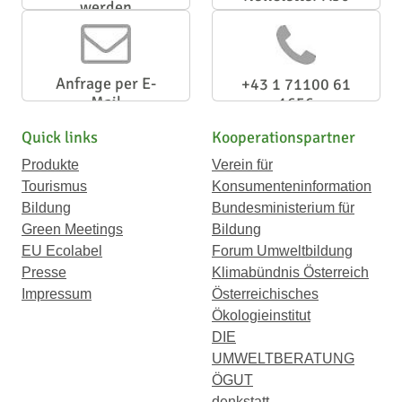
werden
Anfrage per E-
+43 1 71100 61
Mail
1656
Quick links
Kooperationspartner
Produkte
Verein für
Tourismus
Konsumenteninformation
Bildung
Bundesministerium für
Green Meetings
Bildung
EU Ecolabel
Forum Umweltbildung
Presse
Klimabündnis Österreich
Impressum
Österreichisches
Ökologieinstitut
DIE
UMWELTBERATUNG
ÖGUT
denkstatt