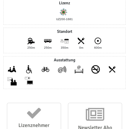
Lizenz
UZ200-1681
Standort
250m
250m
350m
0m
600m
Ausstattung
Lizenznehmer
Newsletter Abo