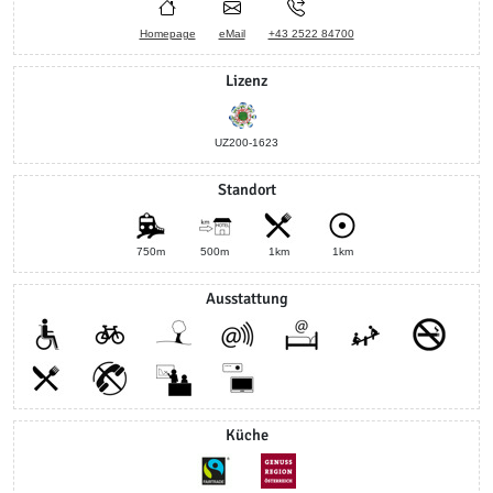
Homepage
eMail
+43 2522 84700
Lizenz
UZ200-1623
Standort
750m
500m
1km
1km
Ausstattung
Küche