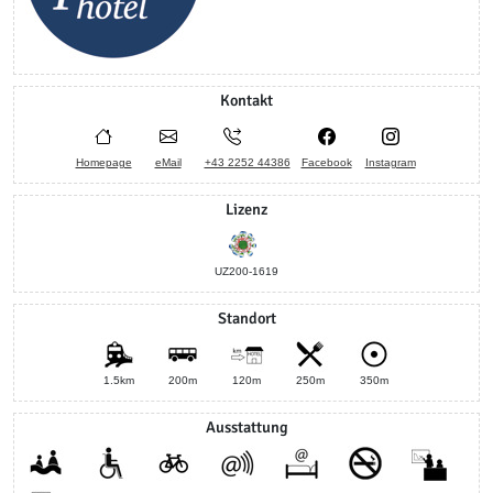
Kontakt
Homepage
eMail
+43 2252 44386
Facebook
Instagram
Lizenz
UZ200-1619
Standort
1.5km
200m
120m
250m
350m
Ausstattung