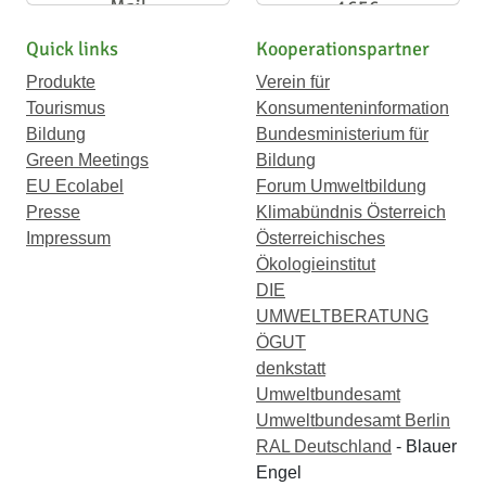
Mail
1656
Quick links
Kooperationspartner
Produkte
Verein für
Tourismus
Konsumenteninformation
Bildung
Bundesministerium für
Green Meetings
Bildung
EU Ecolabel
Forum Umweltbildung
Presse
Klimabündnis Österreich
Impressum
Österreichisches
Ökologieinstitut
DIE
UMWELTBERATUNG
ÖGUT
denkstatt
Umweltbundesamt
Umweltbundesamt Berlin
RAL Deutschland
- Blauer
Engel