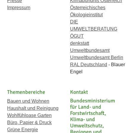
Presse
Klimabündnis Österreich
Impressum
Österreichisches
Ökologieinstitut
DIE
UMWELTBERATUNG
ÖGUT
denkstatt
Umweltbundesamt
Umweltbundesamt Berlin
RAL Deutschland
- Blauer
Engel
Themenbereiche
Kontakt
Bundesministerium
Bauen und Wohnen
für Land- und
Haushalt und Reinigung
Forstwirtschaft,
Wohlfühloase Garten
Klima- und
Büro, Papier & Druck
Umweltschutz,
Grüne Energie
Regionen und