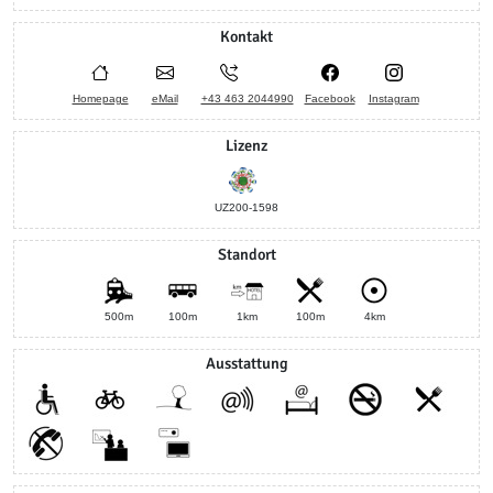
Kontakt
Homepage
eMail
+43 463 2044990
Facebook
Instagram
Lizenz
UZ200-1598
Standort
500m
100m
1km
100m
4km
Ausstattung