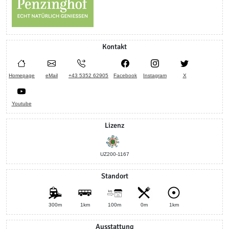
Kontakt
Homepage
eMail
+43 5352 62905
Facebook
Instagram
X
Youtube
Lizenz
UZ200-1167
Standort
300m
1km
100m
0m
1km
Ausstattung