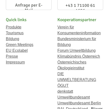
Anfrage per E-
+43 1 71100 61
Mail
1656
Quick links
Kooperationspartner
Produkte
Verein für
Tourismus
Konsumenteninformation
Bildung
Bundesministerium für
Green Meetings
Bildung
EU Ecolabel
Forum Umweltbildung
Presse
Klimabündnis Österreich
Impressum
Österreichisches
Ökologieinstitut
DIE
UMWELTBERATUNG
ÖGUT
denkstatt
Umweltbundesamt
Umweltbundesamt Berlin
RAL Deutschland
- Blauer