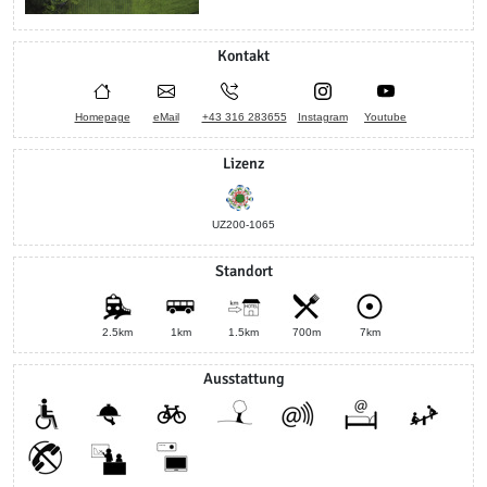
Kontakt
Homepage
eMail
+43 316 283655
Instagram
Youtube
Lizenz
UZ200-1065
Standort
2.5km
1km
1.5km
700m
7km
Ausstattung