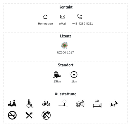
Kontakt
Homepage
eMail
+43 4285 8211
Lizenz
UZ200-1017
Standort
15km
1km
Ausstattung