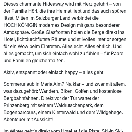
Dieses charmante Hideaway wird mit Herz geführt – von
der Familie Hörl, die ihre Heimat liebt und das auch spüren
lässt. Mitten im Salzburger Land verbindet die
HOCHKÖNIGIN modernes Design mit ganz besonderer
Atmosphäre. Große Glasfronten holen die Berge direkt ins
Hotel, lichtdurchflutete Räume und stilvolles Interior sorgen
für ein Wow beim Eintreten. Alles echt. Alles ehrlich. Und
alles gemacht, um sich einfach wohl zu fühlen – für Paare
und Familien gleichermaßen.
Aktiv, entspannt oder einfach happy – alles geht
Sommerurlaub in Maria Alm? Na klar – und zwar mit allem,
was dazugehört: Wandern, Biken, Golfen und kostenlose
Bergbahnfahrten. Direkt vor der Tür wartet der
Prinzenberg mit seinem Waldrutschenpark, dem
Bogenparcours, einem Kletterwald und dem Wildgehege.
Abenteuer mit Aussicht!
Im Winter geht’s direkt vom Hotel auf die Piste: Ski-in Ski-