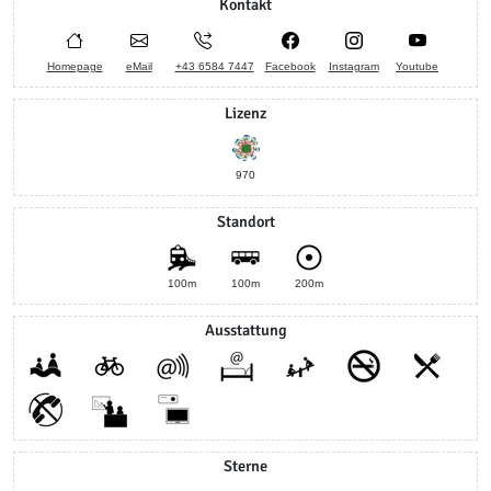
Kontakt
Homepage
eMail
+43 6584 7447
Facebook
Instagram
Youtube
Lizenz
970
Standort
100m
100m
200m
Ausstattung
Sterne