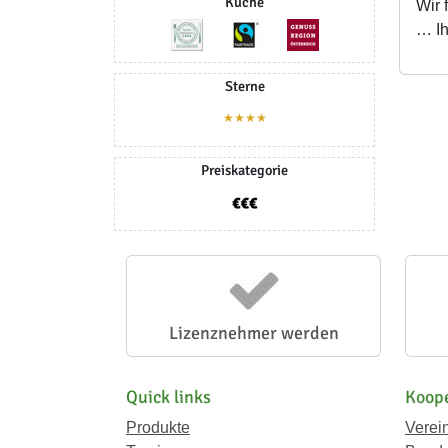
Küche
Wir 
… Ih
Sterne
★★★★
Preiskategorie
Lizenznehmer werden
Quick links
Koope
Produkte
Verei