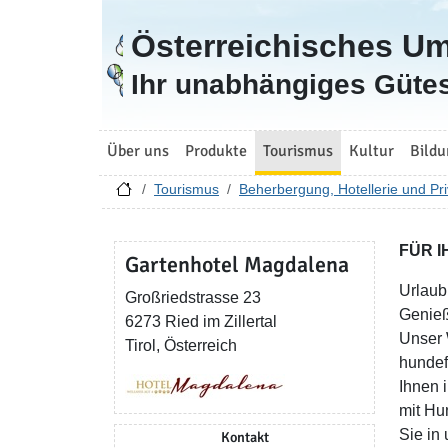
Österreichisches U
Zur Startseite
Ihr unabhängiges Gütes
Über uns
Produkte
Tourismus
Kultur
Bildu
Tourismus
Beherbergung, Hotellerie und Pri
FÜR 
Gartenhotel Magdalena
Urlaub
Großriedstrasse 23
Genieß
6273 Ried im Zillertal
Unser 
Tirol, Österreich
hundef
Ihnen 
mit Hu
Sie in
Kontakt