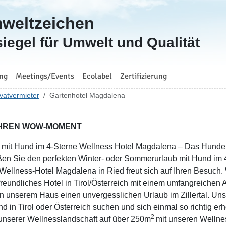
mweltzeichen
iegel für Umwelt und Qualität
ng
Meetings/Events
Ecolabel
Zertifizierung
vatvermieter
Gartenhotel Magdalena
IHREN WOW-MOMENT
 mit Hund im 4-Sterne Wellness Hotel Magdalena – Das Hundereso
en Sie den perfekten Winter- oder Sommerurlaub mit Hund im 4-S
Wellness-Hotel Magdalena in Ried freut sich auf Ihren Besuch. 
reundliches Hotel in Tirol/Österreich mit einem umfangreichen 
in unserem Haus einen unvergesslichen Urlaub im Zillertal. Uns
nd in Tirol oder Österreich suchen und sich einmal so richtig 
2
 unserer Wellnesslandschaft auf über 250m
mit unseren Wellne