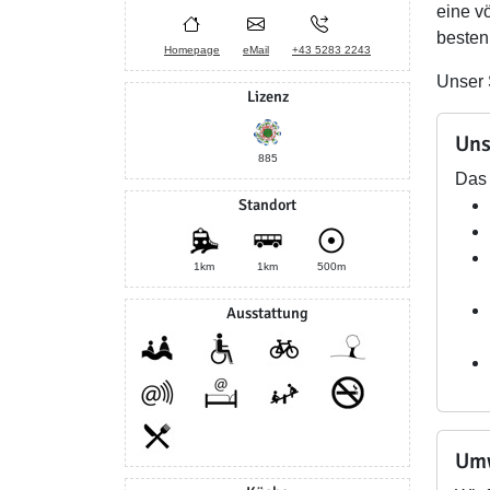
eine vö
besten
Homepage
eMail
+43 5283 2243
Unser 
Lizenz
Uns
885
Das 
Standort
1km
1km
500m
Ausstattung
Umw