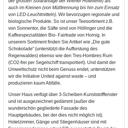
der größten Solaranlage der Wiener Hotellerie)
als
auch im Kleinen
(von Mülltrennung bis hin zum Einsatz
von LED-Leuchtmitteln)
. Wir bevorzugen regionale und
biologische Produkte. So ist unser Teesortiment z.B.
von Sonnentor, die Säfte sind von Höllinger und die
Kaffeespezialitäten Bio- Fairtrade von Hornig. In
unserem Sortiment finden Sie Artikel wie „Die gute
Schokolade“ (unterstützt die Aufforstung des
Regenwaldes) ebenso wie den Tres-Hombres Rum
(CO2-frei per Segelschiff transportiert). Und damit der
Umweltschutz nicht beim Genuss endet, unterstützen
wir die Initiative United against waste – und
produzieren kaum Abfälle.
Unser Haus verfügt über 3-Scheiben-Kunststofffenster
und ist ausgezeichnet gedämmt (außer die
wunderschön gegliederte Fassade des
Hauptgebäudes, bei der dies nicht möglich ist).
Hotelzimmer, Gänge und Stiegenhäuser sind mit