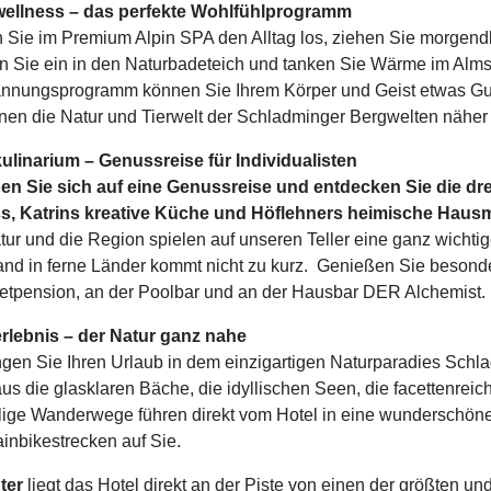
wellness – das perfekte Wohlfühlprogramm
 Sie im Premium Alpin SPA den Alltag los, ziehen Sie morge
n Sie ein in den Naturbadeteich und tanken Sie Wärme im Alms
nnungsprogramm können Sie Ihrem Körper und Geist etwas Gu
hnen die Natur und Tierwelt der Schladminger Bergwelten näher
ulinarium – Genussreise für Individualisten
n Sie sich auf eine Genussreise und entdecken Sie die d
s, Katrins kreative Küche und Höflehners heimische Haus
tur und die Region spielen auf unseren Teller eine ganz wichtig
rand in ferne Länder kommt nicht zu kurz. Genießen Sie besond
tpension, an der Poolbar und an der Hausbar DER Alchemist.
rlebnis – der Natur ganz nahe
ngen Sie Ihren Urlaub in dem einzigartigen Naturparadies Schl
aus die glasklaren Bäche, die idyllischen Seen, die facettenrei
ige Wanderwege führen direkt vom Hotel in eine wunderschöne
inbikestrecken auf Sie.
ter
liegt das Hotel direkt an der Piste von einen der größten u