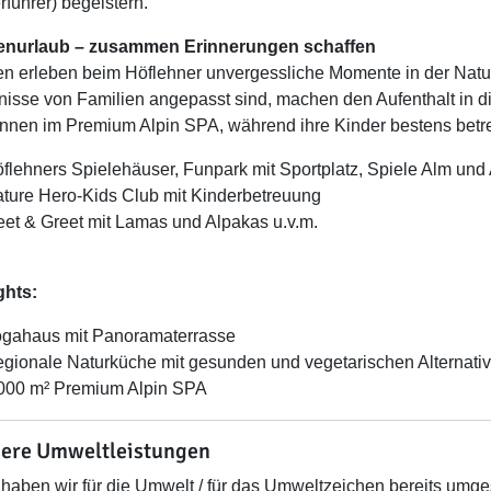
führer) begeistern.
ienurlaub – zusammen Erinnerungen schaffen
en erleben beim Höflehner unvergessliche Momente in der Natur.
nisse von Familien angepasst sind, machen den Aufenthalt in di
nnen im Premium Alpin SPA, während ihre Kinder bestens betr
flehners Spielehäuser, Funpark mit Sportplatz, Spiele Alm und 
ture Hero-Kids Club mit Kinderbetreuung
et & Greet mit Lamas und Alpakas u.v.m.
ghts:
gahaus mit Panoramaterrasse
gionale Naturküche mit gesunden und vegetarischen Alternati
000 m² Premium Alpin SPA
ere Umweltleistungen
haben wir für die Umwelt / für das Umweltzeichen bereits umges