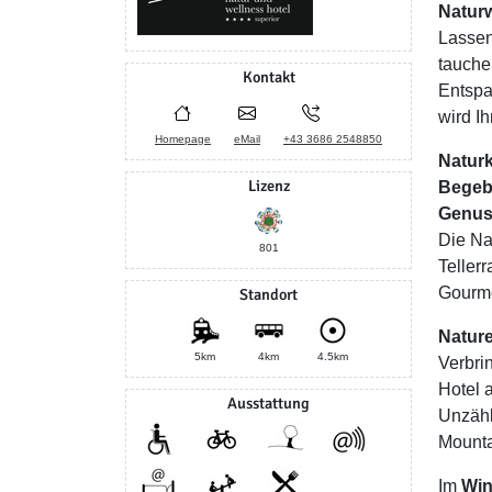
Natur
Lassen
tauche
Kontakt
Entspa
wird I
Homepage
eMail
+43 3686 2548850
Naturk
Lizenz
Begebe
Genus
Die Na
801
Teller
Gourme
Standort
Nature
5km
4km
4.5km
Verbri
Hotel 
Ausstattung
Unzähl
Mounta
Im
Win