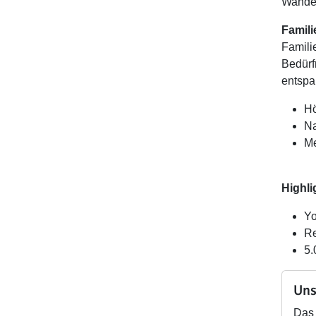
Wander
Famil
Famili
Bedürf
entspa
Hö
Na
Me
Highli
Yo
Re
5.
Uns
Das 