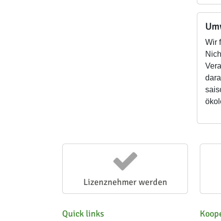
Umw
Wir 
Nich
Vera
dara
sais
ökol
Lizenznehmer werden
Quick links
Koope