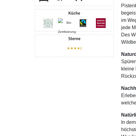
Pisten
Küche
begeis
im Weg
jede M
Des We
Sterne
Wildti
★★★★s
Naturd
Spüren
kleine
Rückzu
Nachha
Erlebe
welche
Natür
In dem
höchst