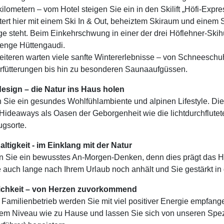
kilometern – vom Hotel steigen Sie ein in den Skilift „Höfi-Expr
tert hier mit einem Ski In & Out, beheiztem Skiraum und einem 
e steht. Beim Einkehrschwung in einer der drei Höflehner-Skih
enge Hüttengaudi.
iteren warten viele sanfte Wintererlebnisse – von Schneesc
erfütterungen bis hin zu besonderen Saunaaufgüssen.
esign – die Natur ins Haus holen
 Sie ein gesundes Wohlfühlambiente und alpinen Lifestyle. Die 
 Hideaways als Oasen der Geborgenheit wie die lichtdurchflutet
gsorte.
ltigkeit - im Einklang mit der Natur
n Sie ein bewusstes An-Morgen-Denken, denn dies prägt das H
 auch lange nach Ihrem Urlaub noch anhält und Sie gestärkt in 
lichkeit – von Herzen zuvorkommend
 Familienbetrieb werden Sie mit viel positiver Energie empfange
em Niveau wie zu Hause und lassen Sie sich von unseren Spe