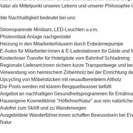
Natur als Mittelpunkt unseres Lebens und unserer Philosophie is
bte Nachhaltigkeit bedeutet bei uns:
Stromsparende Minibars, LED-Leuchten u.v.m.
Photovoltaik Anlage nachgerüstet
Heizung in den Mitarbeiterhäusern durch Erdwärmepumpe
E-Autos für Mitarbeiter:innen & E-Ladestationen für Gäste und M
Kostenloser Transfer für Hotelgäste vom Bahnhof Schladming
Regionale Lieferant:innen sichern kurze Transportwege und bes
Verwendung von heimischem Zirbenholz bei der Einrichtung d
Upcycling von Möbelstücken mit neuaufbereitetem Altholz
Die Pools werden mit klarem Bergquellwasser befüllt
Angebot an nachhaltigen Gesundheitsprogrammen für Ernähru
Hauseigene Kosmetiklinie "HöflehnerNatur" aus rein natürlichen
Autofrei zum Skilift und zu Wanderwegen
Ausgebildete Wanderführer:innen schaffen Bewusstsein bei E
Natur