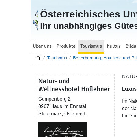
Österreichisches U
Zur Startseite
Ihr unabhängiges Gütes
Über uns
Produkte
Tourismus
Kultur
Bildu
Tourismus
Beherbergung, Hotellerie und Pri
NATU
Natur- und
Wellnesshotel Höflehner
Luxus
Gumpenberg 2
Im Nat
8967 Haus im Ennstal
der Na
Steiermark, Österreich
hin zur